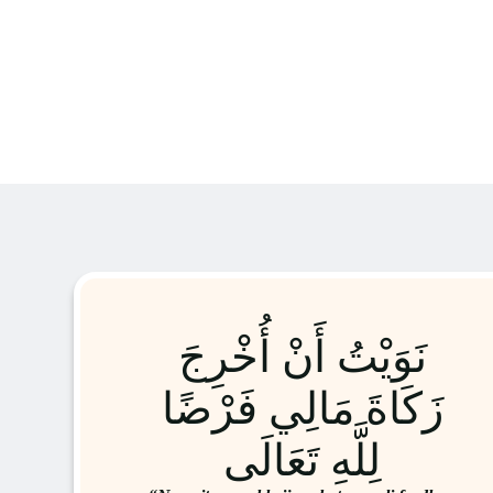
نَوَيْتُ أَنْ أُخْرِجَ
زَكَاةَ مَالِي فَرْضًا
لِلَّهِ تَعَالَى