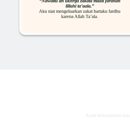
“Nawaitu an ukhrija zakata maali fardhan
lillahi ta’aala.”
Aku niat mengeluarkan zakat hartaku fardhu
karena Allah Ta’ala.
Kami berkomitmen untu