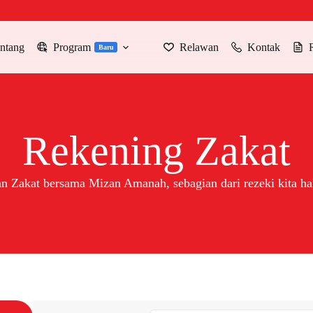
ntang
Program
Relawan
Kontak
Baru
Rekening Zakat
an Zakat bersama Mizan Amanah, sebagian dari rezeki kita hak